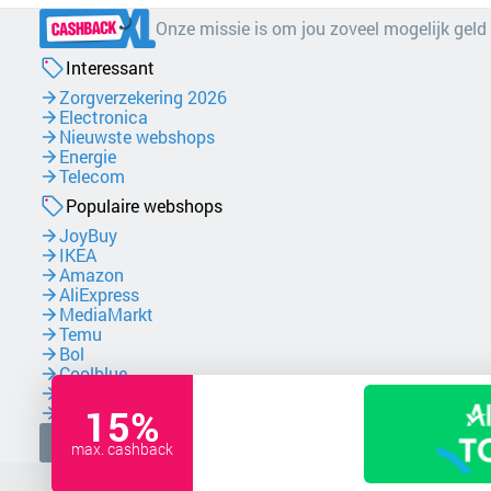
Onze missie is om jou zoveel mogelijk geld
Interessant
Zorgverzekering 2026
Electronica
Nieuwste webshops
Energie
Telecom
Populaire webshops
JoyBuy
IKEA
Amazon
AliExpress
MediaMarkt
Temu
Bol
Coolblue
NordVPN
15%
Zalando
Facebook
max. cashback