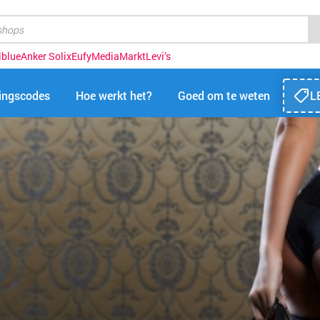
lblue
Anker Solix
Eufy
MediaMarkt
Levi’s
tingscodes
Hoe werkt het?
Goed om te weten
L