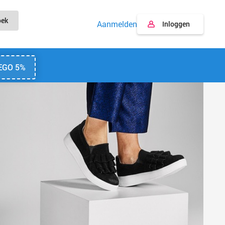
oek
Aanmelden
Inloggen
EGO 5%