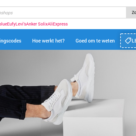
Z
blue
Eufy
Levi’s
Anker Solix
AliExpress
tingscodes
Hoe werkt het?
Goed om te weten
L