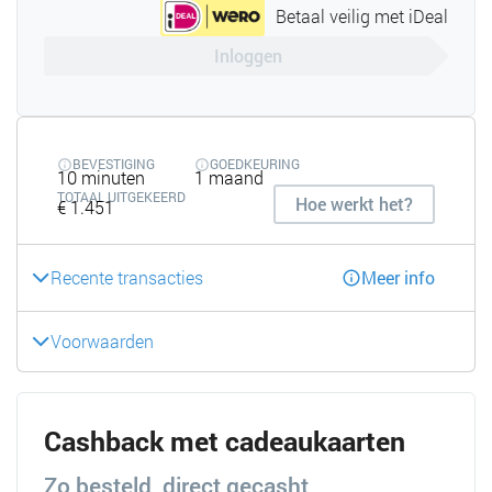
Betaal veilig met iDeal
Inloggen
BEVESTIGING
GOEDKEURING
10 minuten
1 maand
TOTAAL UITGEKEERD
Hoe werkt het?
€ 1.451
Recente transacties
Meer info
Voorwaarden
Cashback met cadeaukaarten
Zo besteld, direct gecasht