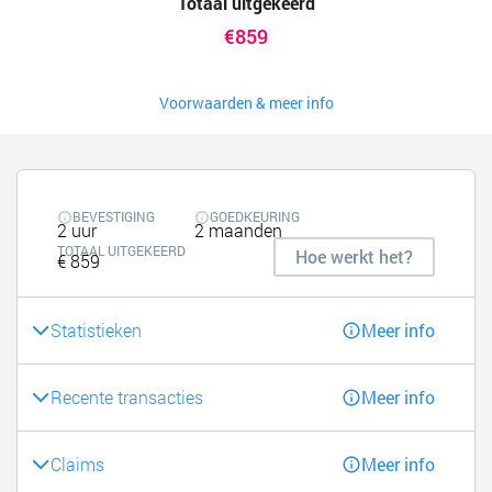
Totaal uitgekeerd
€859
Voorwaarden & meer info
BEVESTIGING
GOEDKEURING
2 uur
2 maanden
TOTAAL UITGEKEERD
Hoe werkt het?
€ 859
Statistieken
Meer info
Recente transacties
Meer info
Claims
Meer info