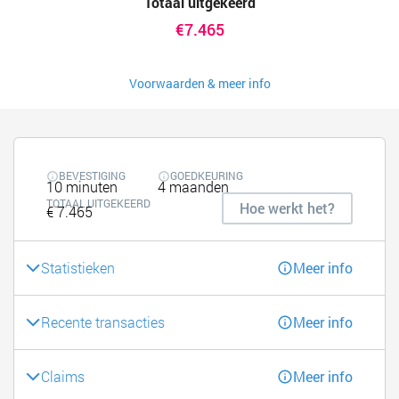
Totaal uitgekeerd
€7.465
Voorwaarden & meer info
BEVESTIGING
GOEDKEURING
10 minuten
4 maanden
TOTAAL UITGEKEERD
Hoe werkt het?
€ 7.465
Statistieken
Meer info
Recente transacties
Meer info
Claims
Meer info