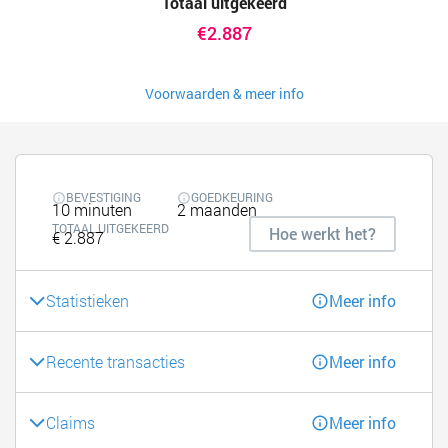
Totaal uitgekeerd
€2.887
Voorwaarden & meer info
BEVESTIGING
GOEDKEURING
10 minuten
2 maanden
TOTAAL UITGEKEERD
Hoe werkt het?
€ 2.887
Statistieken
Meer info
Recente transacties
Meer info
Claims
Meer info