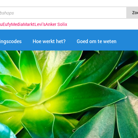
Zo
u
Eufy
MediaMarkt
Levi’s
Anker Solix
tingscodes
Hoe werkt het?
Goed om te weten