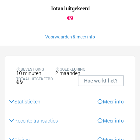
Totaal uitgekeerd
€9
Voorwaarden & meer info
BEVESTIGING
GOEDKEURING
10 minuten
2 maanden
TOTAAL UITGEKEERD
Hoe werkt het?
€ 9
Statistieken
Meer info
Recente transacties
Meer info
Claims
Meer info