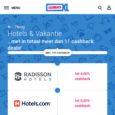
MENU
Terug
Hotels & Vakantie
…met in totaal meer dan 11 cashback
deals!
MAX. 10% CASHBACK
tot 4,00%
cashback
tot 6,00%
cashback