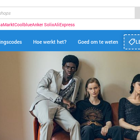
iaMarkt
Coolblue
Anker Solix
AliExpress
tingscodes
Hoe werkt het?
Goed om te weten
L