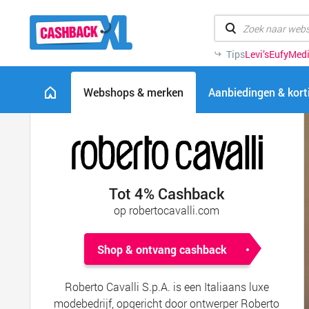
Tips
Levi’s
Eufy
Med
Webshops & merken
Aanbiedingen & kor
Tot 4% Cashback
op robertocavalli.com
Shop & ontvang cashback
Roberto Cavalli S.p.A. is een Italiaans luxe
modebedrijf, opgericht door ontwerper Roberto