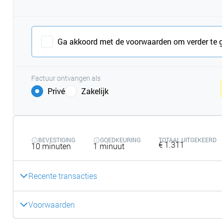
Ga akkoord met de voorwaarden om verder te 
Factuur ontvangen als
Privé
Zakelijk
BEVESTIGING
GOEDKEURING
TOTAAL UITGEKEERD
€ 1.311
10 minuten
1 minuut
Recente transacties
Voorwaarden