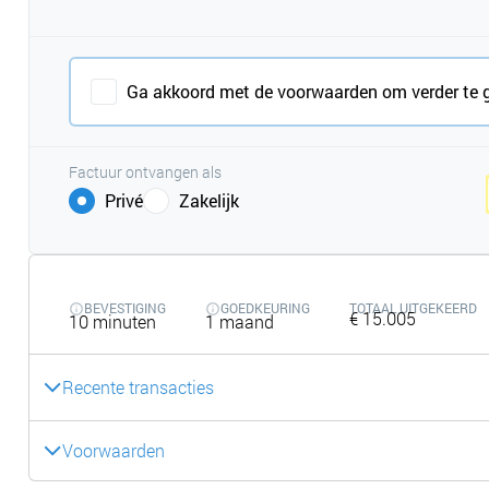
Ga akkoord met de voorwaarden om verder te 
Factuur ontvangen als
Privé
Zakelijk
BEVESTIGING
GOEDKEURING
TOTAAL UITGEKEERD
€ 15.005
10 minuten
1 maand
Recente transacties
Voorwaarden