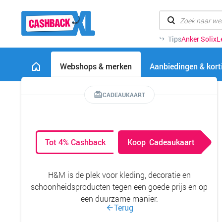
Tips
Anker Solix
L
Webshops & merken
Aanbiedingen & kor
CADEAUKAART
Tot 4% Cashback
Koop
Cadeaukaart
H&M is de plek voor kleding, decoratie en
schoonheidsproducten tegen een goede prijs en op
een duurzame manier.
Terug