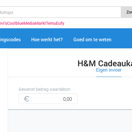
Zo
evi’s
Coolblue
MediaMarkt
Temu
Eufy
tingscodes
Hoe werkt het?
Goed om te weten
H&M Cadeaukaa
Eigen invoer
Gewenst bedrag waardebon