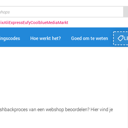
lix
AliExpress
Eufy
Coolblue
MediaMarkt
tingscodes
Hoe werkt het?
Goed om te weten
L
shbackproces van een webshop beoordelen? Hier vind je