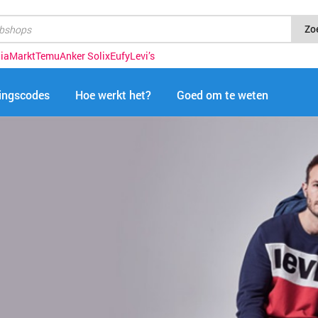
Zo
iaMarkt
Temu
Anker Solix
Eufy
Levi’s
tingscodes
Hoe werkt het?
Goed om te weten