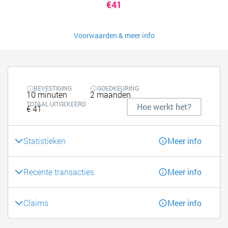
€41
Voorwaarden & meer info
BEVESTIGING
GOEDKEURING
10 minuten
2 maanden
TOTAAL UITGEKEERD
Hoe werkt het?
€ 41
Statistieken
Meer info
Recente transacties
Meer info
Claims
Meer info