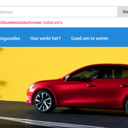
Zo
olblue
MediaMarkt
Anker Solix
Levi’s
tingscodes
Hoe werkt het?
Goed om te weten