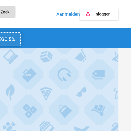
Zoek
Aanmelden
Inloggen
EGO 5%