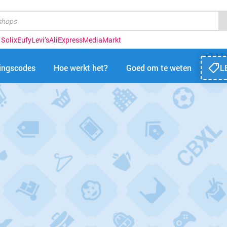
 Solix
Eufy
Levi’s
AliExpress
MediaMarkt
tingscodes
Hoe werkt het?
Goed om te weten
L