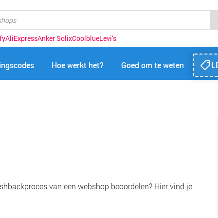
fy
AliExpress
Anker Solix
Coolblue
Levi’s
tingscodes
Hoe werkt het?
Goed om te weten
L
shbackproces van een webshop beoordelen? Hier vind je