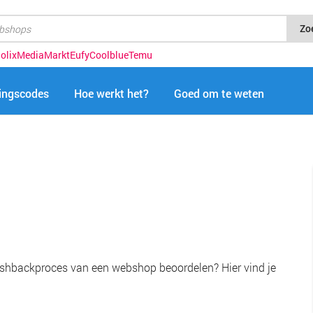
Zo
olix
MediaMarkt
Eufy
Coolblue
Temu
tingscodes
Hoe werkt het?
Goed om te weten
shbackproces van een webshop beoordelen? Hier vind je