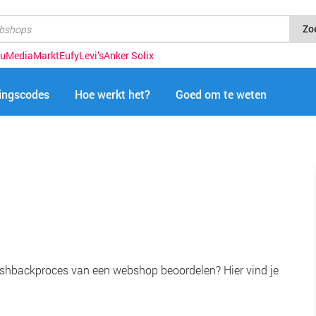
Zo
u
MediaMarkt
Eufy
Levi’s
Anker Solix
tingscodes
Hoe werkt het?
Goed om te weten
shbackproces van een webshop beoordelen? Hier vind je