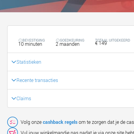
BEVESTIGING
GOEDKEURING
TOTAAL UITGEKEERD
€ 149
10 minuten
2 maanden
Statistieken
Recente transacties
Claims
Volg onze
cashback regels
om te zorgen dat je de ca
Vul jouw winkelmandje pas nadat je via onze site hebt