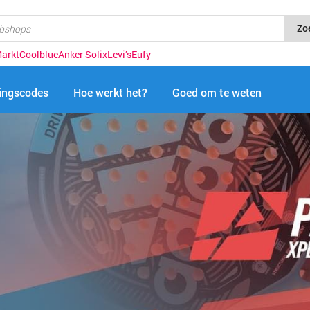
Zo
arkt
Coolblue
Anker Solix
Levi’s
Eufy
tingscodes
Hoe werkt het?
Goed om te weten