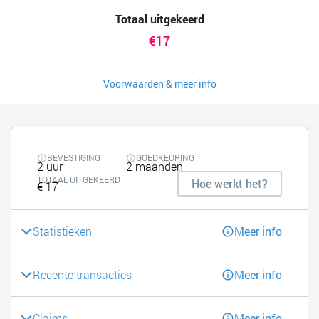
Totaal uitgekeerd
€17
Voorwaarden & meer info
BEVESTIGING
GOEDKEURING
2 uur
2 maanden
TOTAAL UITGEKEERD
Hoe werkt het?
€ 17
Statistieken
Meer info
Recente transacties
Meer info
Claims
Meer info