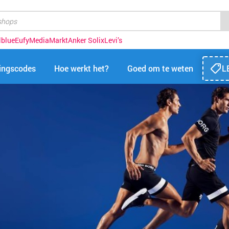
lblue
Eufy
MediaMarkt
Anker Solix
Levi’s
tingscodes
Hoe werkt het?
Goed om te weten
L