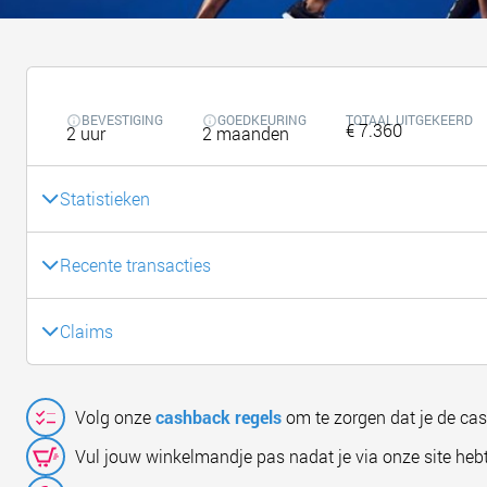
BEVESTIGING
GOEDKEURING
TOTAAL UITGEKEERD
€ 7.360
2 uur
2 maanden
Statistieken
Recente transacties
Claims
Volg onze
cashback regels
om te zorgen dat je de ca
Vul jouw winkelmandje pas nadat je via onze site hebt