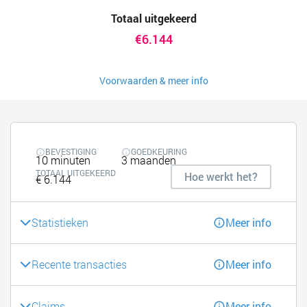
Totaal uitgekeerd
€6.144
Voorwaarden & meer info
BEVESTIGING
GOEDKEURING
10 minuten
3 maanden
TOTAAL UITGEKEERD
Hoe werkt het?
€ 6.144
Statistieken
Meer info
Recente transacties
Meer info
Claims
Meer info