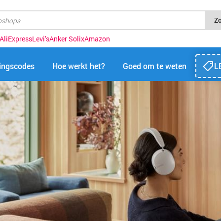
Z
AliExpress
Levi’s
Anker Solix
Amazon
tingscodes
Hoe werkt het?
Goed om te weten
L