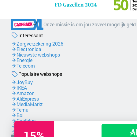
Onze missie is om jou zoveel mogelijk geld
Interessant
Zorgverzekering 2026
Electronica
Nieuwste webshops
Energie
Telecom
Populaire webshops
JoyBuy
IKEA
Amazon
AliExpress
MediaMarkt
Temu
Bol
Coolblue
NordVPN
15%
Zalando