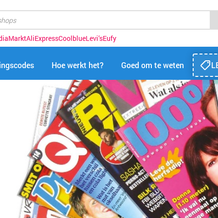
diaMarkt
AliExpress
Coolblue
Levi’s
Eufy
tingscodes
Hoe werkt het?
Goed om te weten
L