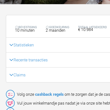
BEVESTIGING
GOEDKEURING
TOTAAL UITGEKEERD
€ 10.984
10 minuten
2 maanden
Statistieken
Recente transacties
Claims
Volg onze
cashback regels
om te zorgen dat je de ca
Vul jouw winkelmandje pas nadat je via onze site hebt