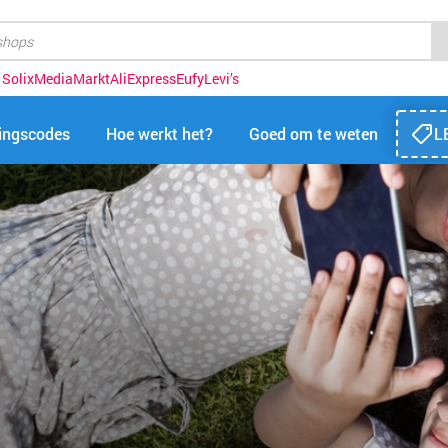
 Solix
MediaMarkt
AliExpress
Eufy
Levi’s
tingscodes
Hoe werkt het?
Goed om te weten
L