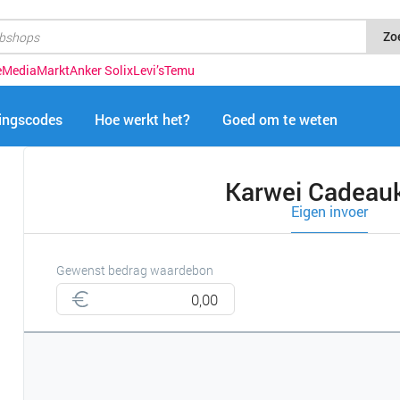
Zo
e
MediaMarkt
Anker Solix
Levi’s
Temu
tingscodes
Hoe werkt het?
Goed om te weten
Karwei Cadeauk
Eigen invoer
Gewenst bedrag waardebon