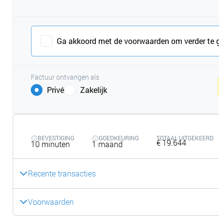
Ga akkoord met de voorwaarden om verder te 
Factuur ontvangen als
Privé
Zakelijk
BEVESTIGING
GOEDKEURING
TOTAAL UITGEKEERD
€ 19.644
10 minuten
1 maand
Recente transacties
Voorwaarden