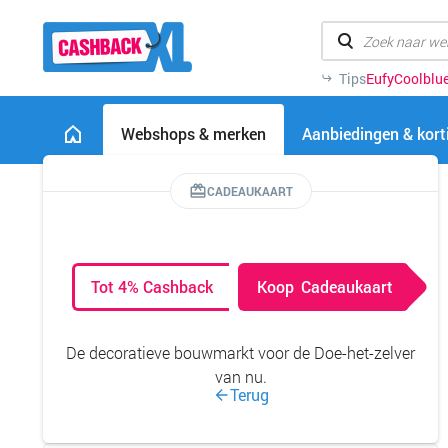
Tips
Eufy
Coolblu
Webshops & merken
Aanbiedingen & kor
CADEAUKAART
Tot 4% Cashback
Koop
Cadeaukaart
De decoratieve bouwmarkt voor de Doe-het-zelver
van nu.
Terug