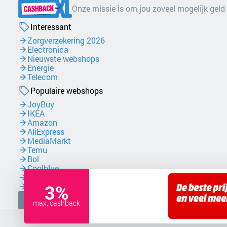
Onze missie is om jou zoveel mogelijk geld
Interessant
Zorgverzekering 2026
Electronica
Nieuwste webshops
Energie
Telecom
Populaire webshops
JoyBuy
IKEA
Amazon
AliExpress
MediaMarkt
Temu
Bol
Coolblue
NordVPN
3%
Zalando
Facebook
max. cashback