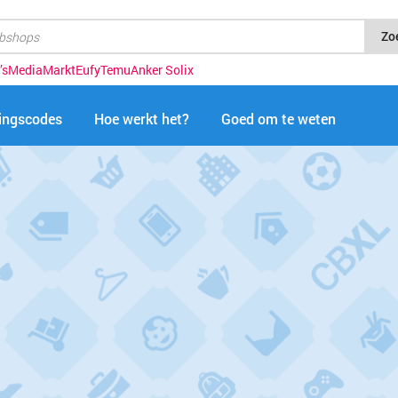
Zo
’s
MediaMarkt
Eufy
Temu
Anker Solix
tingscodes
Hoe werkt het?
Goed om te weten