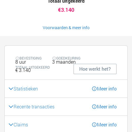
Totaal uitgekeerd
€3.140
Voorwaarden & meer info
BEVESTIGING
GOEDKEURING
8 uur
3 maanden
TOTAAL UITGEKEERD
Hoe werkt het?
€ 3.140
Statistieken
Meer info
Recente transacties
Meer info
Claims
Meer info