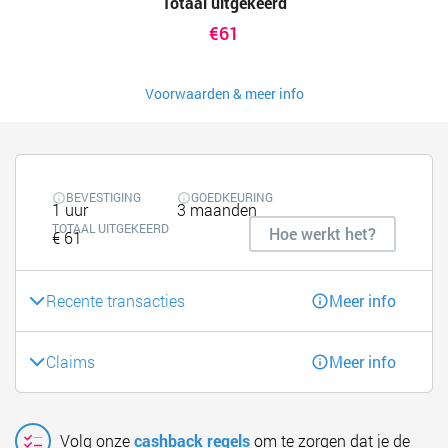
Totaal uitgekeerd
€61
Voorwaarden & meer info
BEVESTIGING
GOEDKEURING
1 uur
3 maanden
TOTAAL UITGEKEERD
Hoe werkt het?
€ 61
Recente transacties
Meer info
Claims
Meer info
Volg onze
cashback regels
om te zorgen dat je de