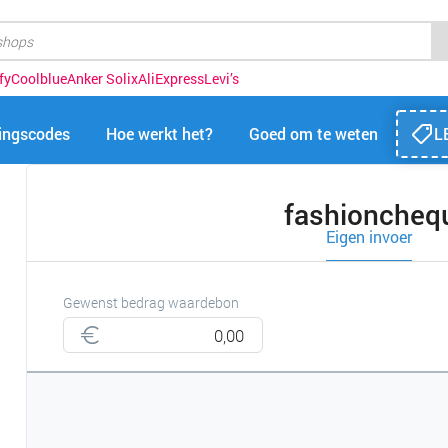
fy
Coolblue
Anker Solix
AliExpress
Levi’s
tingscodes
Hoe werkt het?
Goed om te weten
L
fashionchequ
Eigen invoer
Gewenst bedrag waardebon