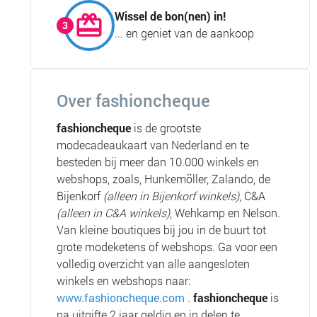
Wissel de bon(nen) in!
... en geniet van de aankoop
Over fashioncheque
fashion
cheque
is de grootste
modecadeaukaart van Nederland en te
besteden bij meer dan 10.000 winkels en
webshops, zoals, Hunkemöller, Zalando, de
Bijenkorf
(alleen in Bijenkorf winkels)
, C&A
(alleen in C&A winkels)
, Wehkamp en Nelson.
Van kleine boutiques bij jou in de buurt tot
grote modeketens of webshops. Ga voor een
volledig overzicht van alle aangesloten
winkels en webshops naar:
www.fashioncheque.com
.
fashioncheque
is
na uitgifte 2 jaar geldig en in delen te