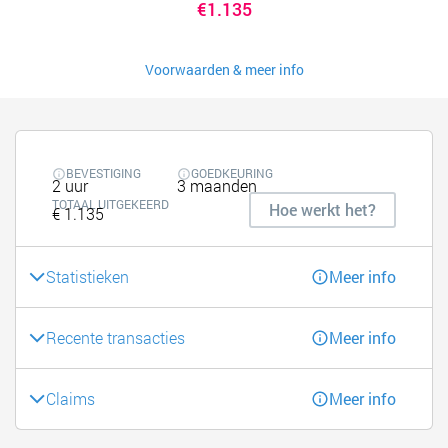
€1.135
Voorwaarden & meer info
BEVESTIGING
GOEDKEURING
2 uur
3 maanden
TOTAAL UITGEKEERD
Hoe werkt het?
€ 1.135
Statistieken
Meer info
Recente transacties
Meer info
Claims
Meer info