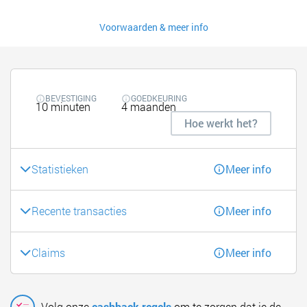
Voorwaarden & meer info
BEVESTIGING
GOEDKEURING
10 minuten
4 maanden
Hoe werkt het?
Statistieken
Meer info
Recente transacties
Meer info
Claims
Meer info
Volg onze
cashback regels
om te zorgen dat je de