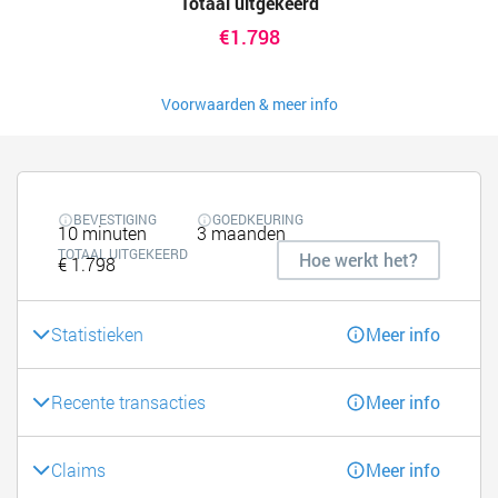
Totaal uitgekeerd
€1.798
Voorwaarden & meer info
BEVESTIGING
GOEDKEURING
10 minuten
3 maanden
TOTAAL UITGEKEERD
Hoe werkt het?
€ 1.798
Statistieken
Meer info
Recente transacties
Meer info
Claims
Meer info