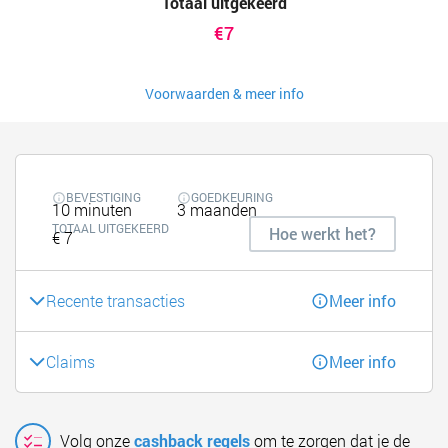
Totaal uitgekeerd
€7
Voorwaarden & meer info
BEVESTIGING
GOEDKEURING
10 minuten
3 maanden
TOTAAL UITGEKEERD
Hoe werkt het?
€ 7
Recente transacties
Meer info
Claims
Meer info
Volg onze
cashback regels
om te zorgen dat je de