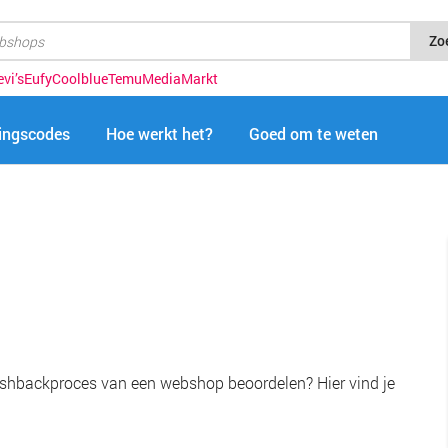
Zo
evi’s
Eufy
Coolblue
Temu
MediaMarkt
tingscodes
Hoe werkt het?
Goed om te weten
shbackproces van een webshop beoordelen? Hier vind je