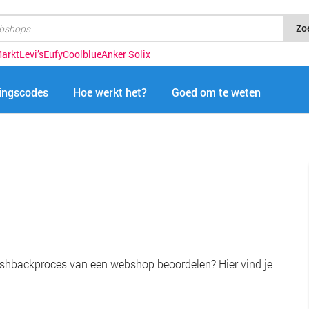
Zo
arkt
Levi’s
Eufy
Coolblue
Anker Solix
tingscodes
Hoe werkt het?
Goed om te weten
shbackproces van een webshop beoordelen? Hier vind je