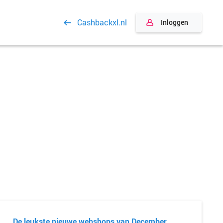
Cashbackxl.nl
Inloggen
De leukste nieuwe webshops van December