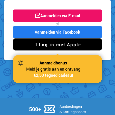
Aanmelden via E-mail
of
Aanmelden via Facebook
 Log in met Apple
Aanmeldbonus
Meld je gratis aan en ontvang
€2,50 tegoed cadeau!
Aanbiedingen
500+
& Kortingscodes