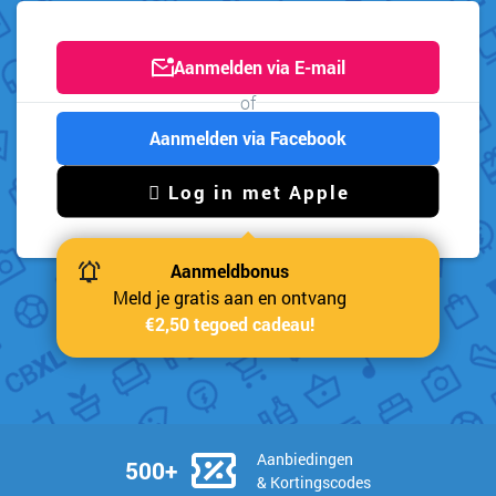
Aanmelden via E-mail
of
Aanmelden via Facebook
 Log in met Apple
Aanmeldbonus
Meld je gratis aan en ontvang
€2,50 tegoed cadeau!
Aanbiedingen
500+
& Kortingscodes