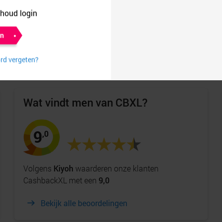
Check dat jouw browser alle cookies accepteert
Gebruik een browser waarin geen Adblockers geïnstall
Wat vindt men van CBXL?
9
,0
Volgens
Kiyoh
waarderen onze klanten
CashbackXL met een
9,0
Bekijk alle beoordelingen