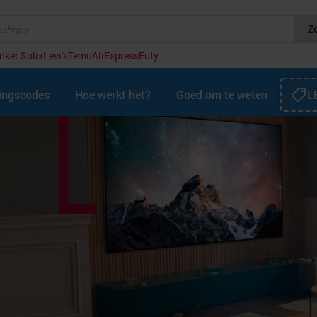
Z
nker Solix
Levi’s
Temu
AliExpress
Eufy
tingscodes
Hoe werkt het?
Goed om te weten
L