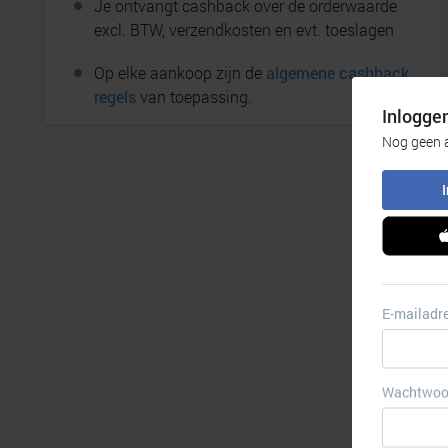
Je ontvangt cashback over de orderwaarde
excl. BTW, verzendkosten en evt. toeslagen
Op elke aankoop zijn de
algemene cashback
regels
van toepassing.