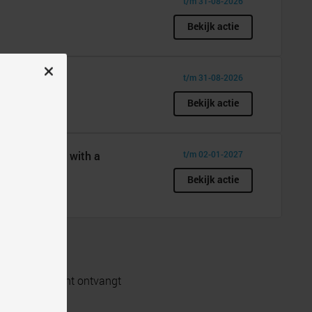
t/m 31-08-2026
Bekijk actie
t/m 31-08-2026
oelkasten.
Bekijk actie
free soundbar with a
t/m 02-01-2027
Bekijk actie
shback ook echt ontvangt
 doorgeklikt