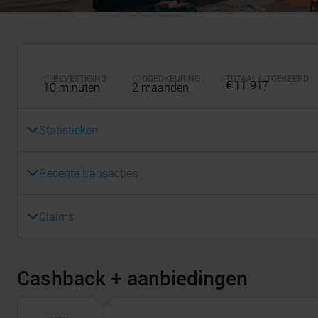
BEVESTIGING
GOEDKEURING
TOTAAL UITGEKEERD
€ 11.917
10 minuten
2 maanden
Statistieken
Recente transacties
Claims
Cashback + aanbiedingen