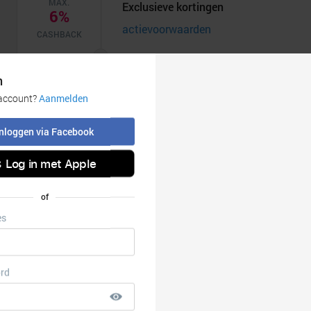
MAX.
Exclusieve kortingen
6%
actievoorwaarden
CASHBACK
MAX.
Tot €100 cashback op geselecteerde k
6%
actievoorwaarden
CASHBACK
Bring the cinema to your home: get a 
MAX.
6%
TV.
CASHBACK
actievoorwaarden
Volg onze
cashback regels
om te zorgen dat je de ca
Vul jouw winkelmandje pas nadat je via onze site hebt