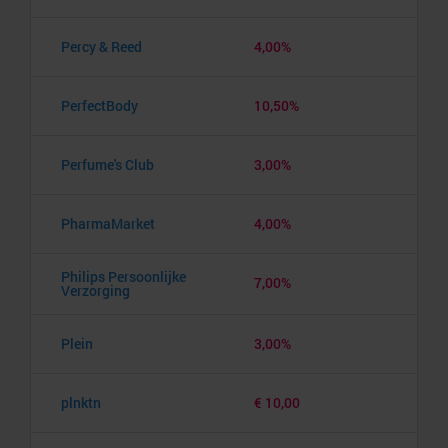
Percy & Reed
4,00%
PerfectBody
10,50%
Perfume's Club
3,00%
PharmaMarket
4,00%
Philips Persoonlijke
7,00%
Verzorging
Plein
3,00%
plnktn
€ 10,00