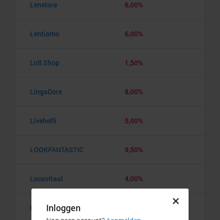
Lenstore
6,00%
Lentiamo
6,00%
Lidl Shop
1,50%
LingaDore
8,00%
Livehelfi
5,00%
LOOKFANTASTIC
9,50%
Lucovitaal
4,00%
Lyko
5,00%