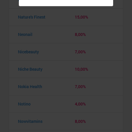
Nature's Finest
15,00%
Neonail
8,00%
Nicebeauty
7,00%
Niche Beauty
10,00%
Nokia Health
7,00%
Notino
4,00%
Nowvitamins
8,00%