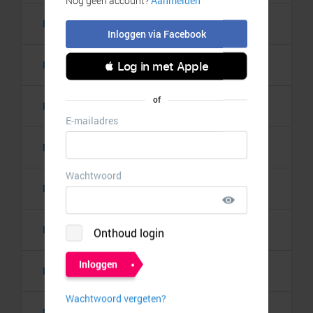
Manandshaving.nl
7,00%
Marie-Stella-Maris
5,00%
Merit Beauty
5,00%
Migron
€ 10,00
MINDSCOPIC
10,50%
Mondmaskergigant.nl
Muscle Vitamins
8,75%
MyProtein
14,00%