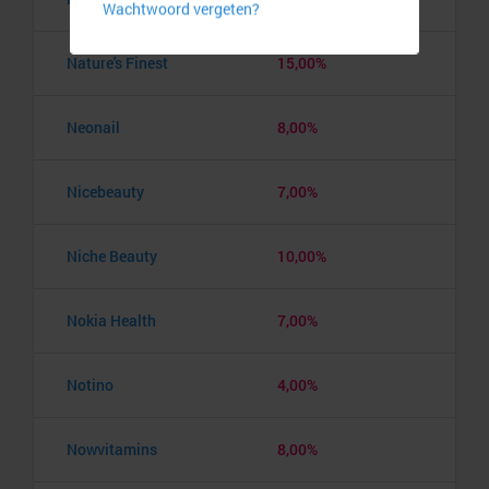
Nature's Finest
15,00%
Neonail
8,00%
Nicebeauty
7,00%
Niche Beauty
10,00%
Nokia Health
7,00%
Notino
4,00%
Nowvitamins
8,00%