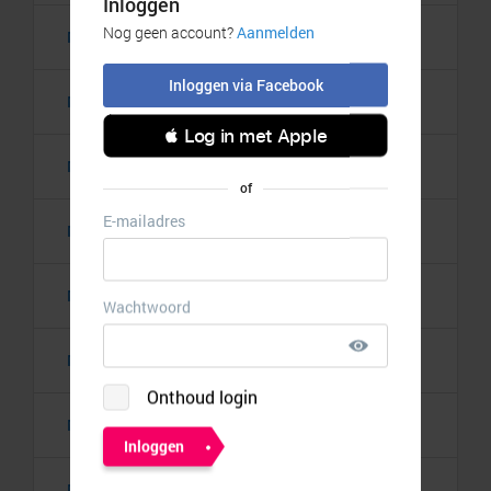
Manandshaving.nl
7,00%
Marie-Stella-Maris
5,00%
Merit Beauty
5,00%
Migron
€ 10,00
MINDSCOPIC
10,50%
Mondmaskergigant.nl
Muscle Vitamins
8,75%
MyProtein
14,00%