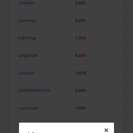
Lenstore
6,00%
Lentiamo
6,00%
Lidl Shop
1,50%
LingaDore
8,00%
Livehelfi
5,00%
LOOKFANTASTIC
9,50%
Lucovitaal
4,00%
Lyko
5,00%