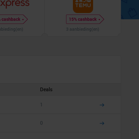
 cashback
15% cashback
nbieding(en)
3 aanbieding(en)
Deals
1
0