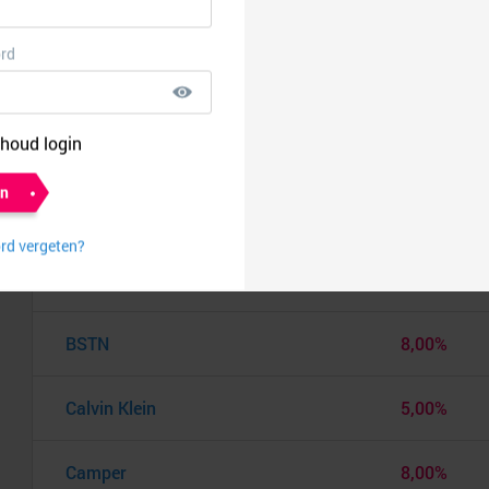
boohooMAN
6,00%
Brax
8,00%
British Knights (BK Footwear)
10,00%
Bronx
7,00%
Brooklynrazor.com
10,00%
BSTN
8,00%
Calvin Klein
5,00%
Camper
8,00%