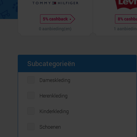
5% cashback
8% cashb
0 aanbieding(en)
1 aanbiedin
Subcategorieën
Dameskleding
Herenkleding
Kinderkleding
Schoenen