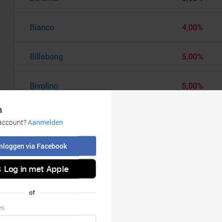
Bianco
4,00%
Billabong
5,00%
Bivolino
5,00%
Björn Borg
10,00%
Bodybuildingkleding.com
7,00%
bonprix
4,00%
boohoo
5,00%