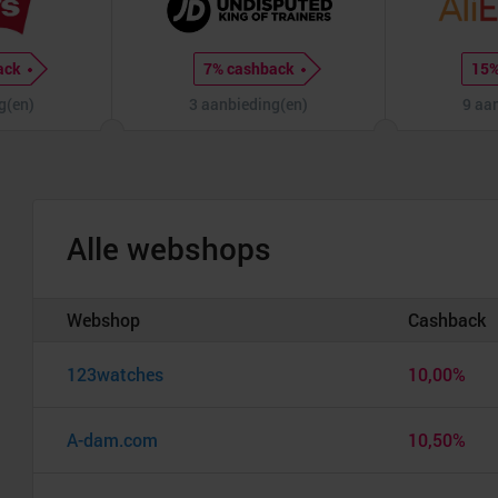
ack
7% cashback
15%
g(en)
3 aanbieding(en)
9 aa
Alle webshops
Webshop
Cashback
123watches
10,00%
A-dam.com
10,50%