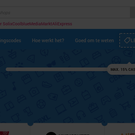
r Solix
Coolblue
MediaMarkt
AliExpress
tingscodes
Hoe werkt het?
Goed om te weten
L
MAX. 15% CA