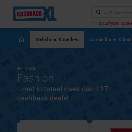
Tips
Eufy
Levi’s
Anke
Webshops & merken
Aanbiedingen & kor
Terug
Fashion
…met in totaal meer dan 127
cashback deals!