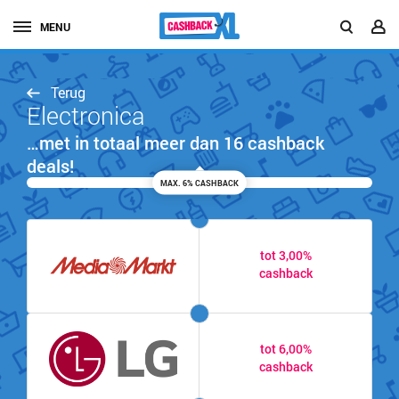
MENU
Terug
Electronica
…met in totaal meer dan 16 cashback
deals!
MAX. 6% CASHBACK
tot 3,00%
cashback
tot 6,00%
cashback