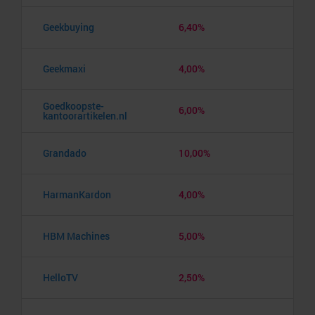
Geekbuying
6,40%
Geekmaxi
4,00%
Goedkoopste-
6,00%
kantoorartikelen.nl
Grandado
10,00%
HarmanKardon
4,00%
HBM Machines
5,00%
HelloTV
2,50%