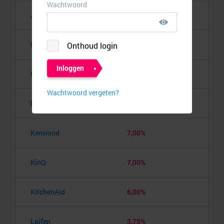
Joybuy
9,00%
Kabelmaxx
7,00%
Kabelmix
9,50%
kabels.nl
10,50%
Kenwood
7,00%
KinQ
7,00%
KitchenAid
6,00%
Laifen
3,75%