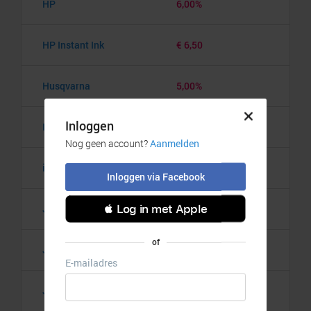
HP
6,00%
HP Instant Ink
€ 6,50
Husqvarna
5,00%
InkClub.com
12,00%
iPadspullekes.nl
10,00%
Jackery
6,00%
Jaybird
5,00%
JBL
8,00%