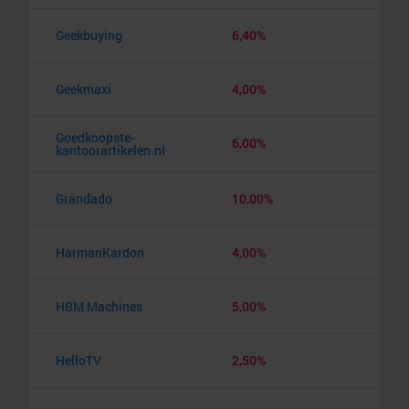
Geekbuying
6,40%
Geekmaxi
4,00%
Goedkoopste-
6,00%
kantoorartikelen.nl
Grandado
10,00%
HarmanKardon
4,00%
HBM Machines
5,00%
HelloTV
2,50%