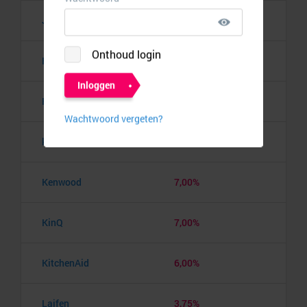
Joybuy
9,00%
Kabelmaxx
7,00%
Kabelmix
9,50%
kabels.nl
10,50%
Kenwood
7,00%
KinQ
7,00%
KitchenAid
6,00%
Laifen
3,75%