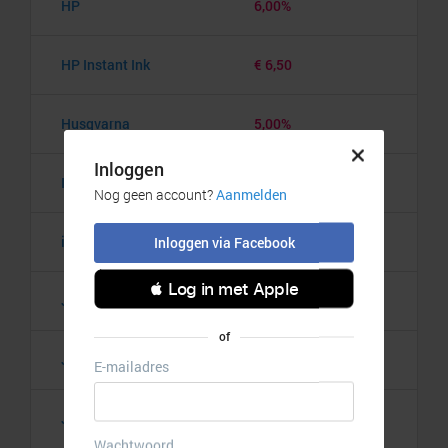
HP
6,00%
HP Instant Ink
€ 6,50
Husqvarna
5,00%
InkClub.com
12,00%
iPadspullekes.nl
10,00%
Jackery
6,00%
Jaybird
5,00%
JBL
8,00%