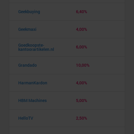
Geekbuying
6,40%
Geekmaxi
4,00%
Goedkoopste-
6,00%
kantoorartikelen.nl
Grandado
10,00%
HarmanKardon
4,00%
HBM Machines
5,00%
HelloTV
2,50%