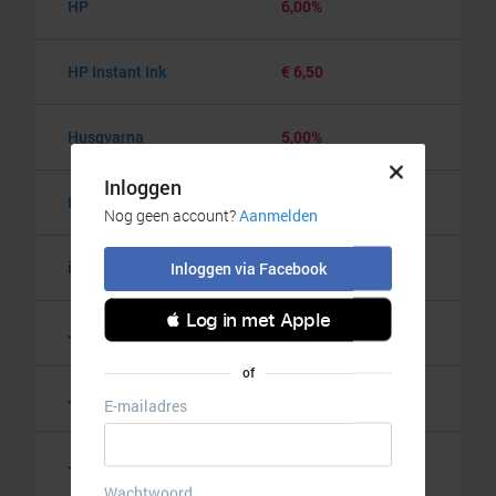
HP
6,00%
HP Instant Ink
€ 6,50
Husqvarna
5,00%
InkClub.com
12,00%
iPadspullekes.nl
10,00%
Jackery
6,00%
Jaybird
5,00%
JBL
8,00%