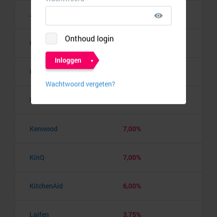
Joybuy
9,00%
Kabelmaxx
7,00%
Kabelmix
9,50%
kabels.nl
10,50%
Kenwood
7,00%
KinQ
7,00%
KitchenAid
6,00%
Laifen
3,75%