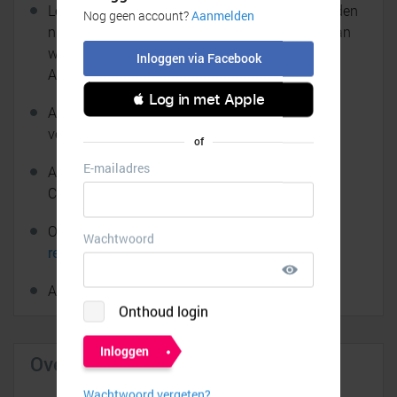
Let op: als een cashback langer dan zes maanden
niet is gekeurd (dus nog op Bevestigd staat), dan
wordt deze automatisch afgekeurd door
AliExpress.
Als je een lagere prijs onderhandelt met de
verkoper, ontvang je geen cashback.
AliExpress Coupons, Store Coupons en Select
Coupons zijn geldig i.c.m. cashback.
Op elke aankoop zijn de
algemene cashback
regels
van toepassing.
AliExpress cashbacks:
Goed om te weten
Over AliExpress