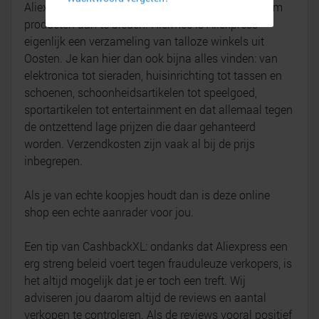
Aliexpress is een platform voor Chinese retailers om
producten aan te bieden. Hiermee is Aliexpress
eigenlijk een verzameling van talloze winkels uit
Oosten. Je kan hier dan ook bijna alles vinden: van
elektronica tot sieraden, huisinrichting tot tassen en
schoenen, schoonheidsartikelen tot speelgoed,
sportartikelen tot entertainment en dat allemaal tegen
de ontzettend lage prijzen die daar gehanteerd
worden. Verzendkosten zijn vaak al bij de prijs
inbegrepen.
Als je van echte koopjes houdt dan is deze online
shop een echte aanrader voor jou.
Een tip van CashbackXL: ondanks dat Aliexpress een
erg streng beleid voert tegen frauduleuze verkopers, is
het altijd mogelijk dat je er toch een treft. Wij
adviseren jou daarom altijd de reviews en aantal
verkopen te controleren. Als de reviews vooral positief