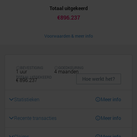
Totaal uitgekeerd
€896.237
Voorwaarden & meer info
BEVESTIGING
GOEDKEURING
1 uur
4 maanden
TOTAAL UITGEKEERD
Hoe werkt het?
€ 896.237
Statistieken
Meer info
Recente transacties
Meer info
Claims
Meer info