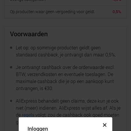
Op producten waar geen vergoeding voor geldt
0,5%
Voorwaarden
Let op: op sommige producten geldt geen
standaard cashback, je ontvangt dan maar 0,5%.
Je ontvangt cashback over de orderwaarde excl.
BTW, verzendkosten en eventuele toeslagen. De
maximale cashback die je op een aankoop kunt
ontvangen, is €30.
AliExpress behandelt geen claims, deze kun je ook
niet (meer) indienen. AliExpress wijst alles af. Als je
de
regels
volgt, zou de cashback ook goed moeten
gaan.